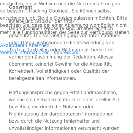
uns helfen, diese Website und die Nutzererfahrung zu
Copyright
verbessern (Tracking Cookies). Sie können selbst
entscheiden, ob Sie die Cookies zulassen möchten. Bitte
Inhalte und Struktur der fritz-
beachten Sie, dass bei einer Ablehnung womöglich nicht
landmaschinen Webseite sind urheberrechtlich
mehr alle Funktionalitäten der Seite zur Verfügung stehen.
geschützt. Die Vervielfältigung von Informationen
oder Daten, insbesondere die Verwendung von
Akzeptieren
Ablehnen
Texten, Textteilen oder Bildmaterial, bedarf der
Weitere Informationen
|
Impressum
vorherigen Zustimmung der Redaktion. Allessa
übernimmt keinerlei Gewähr für die Aktualität,
Korrektheit, Vollständigkeit oder Qualität der
bereitgestellten Infomationen.
Haftungsansprüche gegen Fritz Landmaschinen,
welche sich Schäden materieller oder ideeller Art
beziehen, die durch die Nutzung oder
Nichtnutzung der dargebotenen Informationen
bzw. durch die Nutzung fehlerhafter und
unvollständiger Informationen verursacht werden,