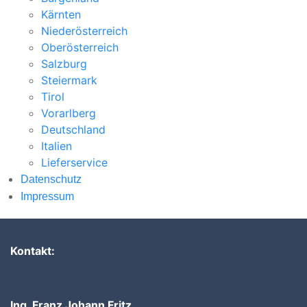
Kärnten
Niederösterreich
Oberösterreich
Salzburg
Steiermark
Tirol
Vorarlberg
Deutschland
Italien
Lieferservice
Datenschutz
Impressum
Kontakt:
Ing. Franz Johann Fritz