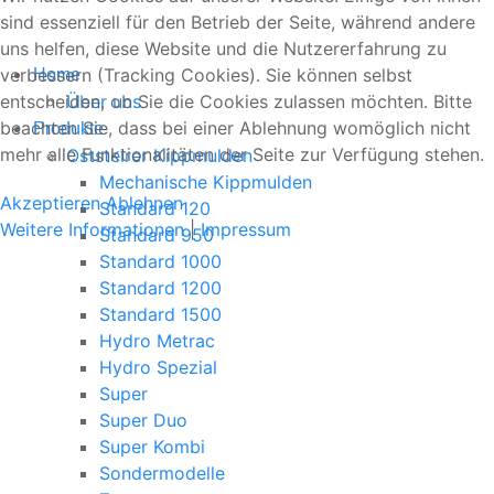
sind essenziell für den Betrieb der Seite, während andere
uns helfen, diese Website und die Nutzererfahrung zu
verbessern (Tracking Cookies). Sie können selbst
Home
Über uns
entscheiden, ob Sie die Cookies zulassen möchten. Bitte
beachten Sie, dass bei einer Ablehnung womöglich nicht
Produkte
mehr alle Funktionalitäten der Seite zur Verfügung stehen.
Oststeirer Kippmulden
Mechanische Kippmulden
Akzeptieren
Ablehnen
Standard 120
Weitere Informationen
|
Impressum
Standard 950
Standard 1000
Standard 1200
Standard 1500
Hydro Metrac
Hydro Spezial
Super
Super Duo
Super Kombi
Sondermodelle