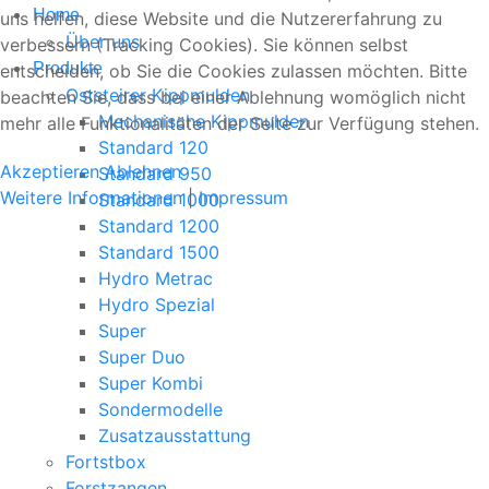
Home
uns helfen, diese Website und die Nutzererfahrung zu
Über uns
verbessern (Tracking Cookies). Sie können selbst
Produkte
entscheiden, ob Sie die Cookies zulassen möchten. Bitte
Oststeirer Kippmulden
beachten Sie, dass bei einer Ablehnung womöglich nicht
Mechanische Kippmulden
mehr alle Funktionalitäten der Seite zur Verfügung stehen.
Standard 120
Akzeptieren
Ablehnen
Standard 950
Weitere Informationen
|
Impressum
Standard 1000
Standard 1200
Standard 1500
Hydro Metrac
Hydro Spezial
Super
Super Duo
Super Kombi
Sondermodelle
Zusatzausstattung
Fortstbox
Forstzangen