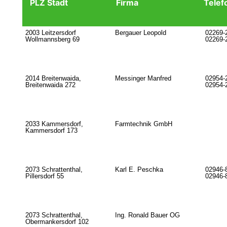
PLZ Stadt
Firma
Telef
2003 Leitzersdorf
Bergauer Leopold
02269-
Wollmannsberg 69
02269-
2014 Breitenwaida,
Messinger Manfred
02954-
Breitenwaida 272
02954-
2033 Kammersdorf,
Farmtechnik GmbH
Kammersdorf 173
2073 Schrattenthal,
Karl E. Peschka
02946-
Pillersdorf 55
02946-
2073 Schrattenthal,
Ing. Ronald Bauer OG
Obermankersdorf 102