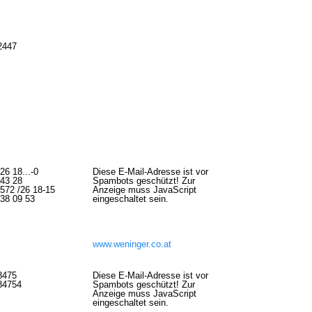
2447
26 18...-0
Diese E-Mail-Adresse ist vor
/43 28
Spambots geschützt! Zur
572 /26 18-15
Anzeige muss JavaScript
338 09 53
eingeschaltet sein.
www.weninger.co.at
8475
Diese E-Mail-Adresse ist vor
84754
Spambots geschützt! Zur
Anzeige muss JavaScript
eingeschaltet sein.