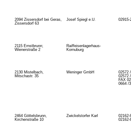
2094 Zissersdorf bei Geras,
Josef Spiegl e.U.
02915-
Zissersdorf 63
2115 Ernstbrunn;
Raiffeisenlagerhaus-
Wienerstraße 2
Kornuburg
2130 Mistelbach,
Weninger GmbH
02572 /
Mitschastr. 35
02572 
FAX 02
0664 /
2464 Göttelsbrunn,
Zwickelstorfer Karl
02162-
Kirchenstraße 10
02162-