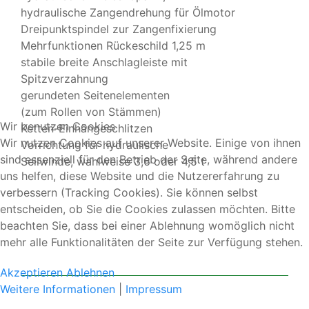
hydraulische Zangendrehung für Ölmotor
Dreipunktspindel zur Zangenfixierung
Mehrfunktionen Rückeschild 1,25 m
stabile breite Anschlagleiste mit
Spitzverzahnung
gerundeten Seitenelementen
(zum Rollen von Stämmen)
Wir benutzen Cookies
Ketten-Einhängeschlitzen
Wir nutzen Cookies auf unserer Website. Einige von ihnen
Vorrichtung für hydraulische
sind essenziell für den Betrieb der Seite, während andere
Seilwinde, wahlweise 3,6 oder 4,5 t
uns helfen, diese Website und die Nutzererfahrung zu
verbessern (Tracking Cookies). Sie können selbst
entscheiden, ob Sie die Cookies zulassen möchten. Bitte
beachten Sie, dass bei einer Ablehnung womöglich nicht
mehr alle Funktionalitäten der Seite zur Verfügung stehen.
Akzeptieren
Ablehnen
Weitere Informationen
|
Impressum